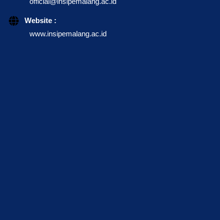
official@insipemalang.ac.id
Website :
www.insipemalang.ac.id